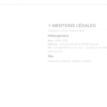
> MENTIONS LÉGALES
Copyright © 2010 / Atalante films
Hébergement
Nom :
SARL OVH
Adresse :
140 Quai du Sartel 59100 Roubaix
Tél :
+33 (0)8 99 70 17 61 Fax: + 33 (0)3 20 20 09
www.ovh.com
Site
Graphiste multimédia:
Matthieu Laporte